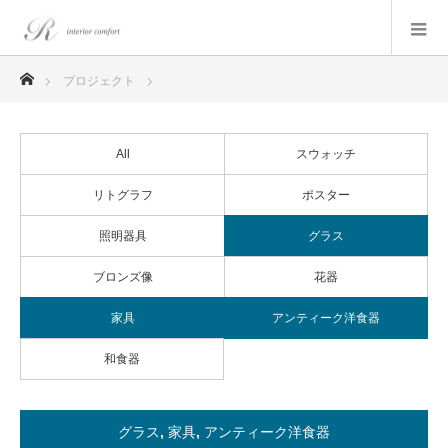
ホーム
プロジェクト
All
スウォッチ
リトグラフ
ポスター
照明器具
グラス
ブロンズ像
花器
家具
アンティーク洋食器
和食器
グラス
,
家具
,
アンティーク洋食器